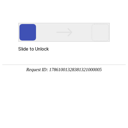
首页
世界杯直播
足球直播
篮球直播
世界杯录像
【加尔】为您提供美加墨世界杯直播，美加墨世界杯高清视频直
播，美加墨世界杯直播免费在线观看服务。一键快速进入美加墨
世界杯赛事直播间，多条高清转播线路稳定流畅，同步实时更新
完整赛程安排、赛事精彩集锦。足不出户直击赛场对决，沉浸式
领略美加墨世界杯的热血氛围与竞技风采。
热点赛事
卡塔尔
主队
巴西
主队
瑞士
客队
摩洛哥
客队
06-14 03:00
06-14 06:00
世界杯
世界杯